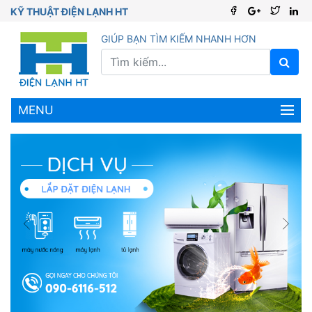
KỸ THUẬT ĐIỆN LẠNH HT
GIÚP BẠN TÌM KIẾM NHANH HƠN
MENU