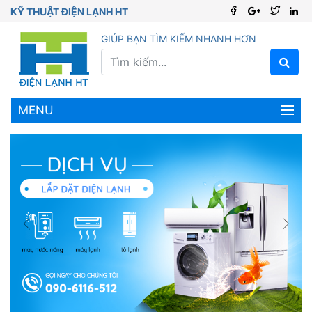
KỸ THUẬT ĐIỆN LẠNH HT
GIÚP BẠN TÌM KIẾM NHANH HƠN
MENU