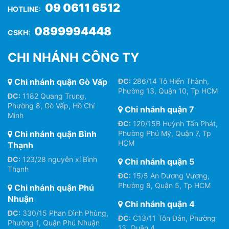
09 0611 6512
HOTLINE:
0899994448
CSKH:
CHI NHÁNH CÔNG TY
Chi nhánh quận Gò Vấp
ĐC:
286/14 Tô Hiến Thành,
Phường 13, Quận 10, Tp HCM
ĐC:
1182 Quang Trung,
Phường 8, Gò Vấp, Hồ Chí
Chi nhánh quận 7
Minh
ĐC:
120/15B Huỳnh Tấn Phát,
Chi nhánh quận Bình
Phường Phú Mỹ, Quận 7, Tp
HCM
Thạnh
ĐC:
123/28 nguyễn xí Bình
Chi nhánh quận 5
Thạnh
ĐC:
15/5 An Dương Vương,
Phường 8, Quận 5, Tp HCM
Chi nhánh quận Phú
Nhuận
Chi nhánh quận 4
ĐC:
330/15 Phan Đình Phùng,
ĐC:
C13/11 Tôn Đản, Phường
Phường 1, Quận Phú Nhuận
13, Quận 4