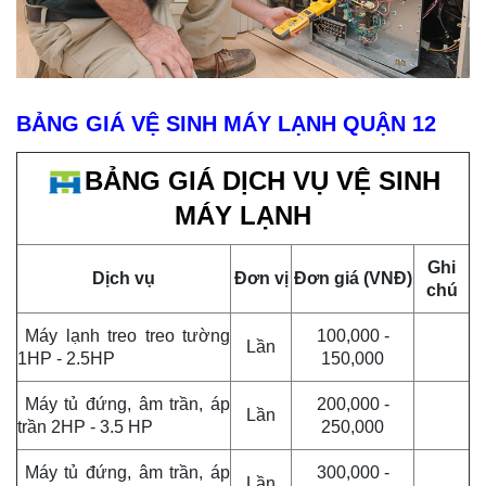
BẢNG GIÁ VỆ SINH MÁY LẠNH QUẬN 12
BẢNG GIÁ DỊCH VỤ VỆ SINH
MÁY LẠNH
Ghi
Dịch vụ
Đơn vị
Đơn giá (VNĐ)
chú
Máy lạnh treo treo tường
100,000 -
Lần
1HP - 2.5HP
150,000
Máy tủ đứng, âm trần, áp
200,000 -
Lần
trần 2HP - 3.5 HP
250,000
Máy tủ đứng, âm trần, áp
300,000 -
Lần