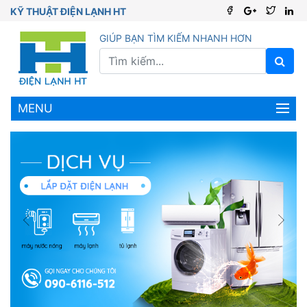
KỸ THUẬT ĐIỆN LẠNH HT
GIÚP BẠN TÌM KIẾM NHANH HƠN
MENU