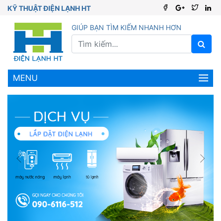
KỸ THUẬT ĐIỆN LẠNH HT
GIÚP BẠN TÌM KIẾM NHANH HƠN
MENU