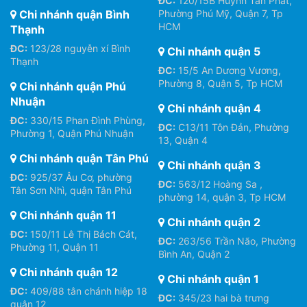
ĐC:
120/15B Huỳnh Tấn Phát,
Chi nhánh quận Bình
Phường Phú Mỹ, Quận 7, Tp
HCM
Thạnh
ĐC:
123/28 nguyễn xí Bình
Chi nhánh quận 5
Thạnh
ĐC:
15/5 An Dương Vương,
Phường 8, Quận 5, Tp HCM
Chi nhánh quận Phú
Nhuận
Chi nhánh quận 4
ĐC:
330/15 Phan Đình Phùng,
ĐC:
C13/11 Tôn Đản, Phường
Phường 1, Quận Phú Nhuận
13, Quận 4
Chi nhánh quận Tân Phú
Chi nhánh quận 3
ĐC:
925/37 Âu Cơ, phường
ĐC:
563/12 Hoàng Sa ,
Tân Sơn Nhì, quận Tân Phú
phường 14, quận 3, Tp HCM
Chi nhánh quận 11
Chi nhánh quận 2
ĐC:
150/11 Lê Thị Bách Cát,
ĐC:
263/56 Trần Não, Phường
Phường 11, Quận 11
Bình An, Quận 2
Chi nhánh quận 12
Chi nhánh quận 1
ĐC:
409/88 tân chánh hiệp 18
ĐC:
345/23 hai bà trưng
quận 12