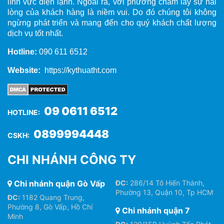
lĩnh vực điện lạnh. Ngoài ra, với phương châm lấy sự hài
lòng của khách hàng là niềm vui. Do đó chúng tôi không
ngừng phát triển và mang đến cho quý khách chất lượng
dịch vụ tốt nhất.
Hotline:
090 611 6512
Website:
https://kythuatht.com
09 0611 6512
HOTLINE:
0899994448
CSKH:
CHI NHÁNH CÔNG TY
Chi nhánh quận Gò Vấp
ĐC:
286/14 Tô Hiến Thành,
Phường 13, Quận 10, Tp HCM
ĐC:
1182 Quang Trung,
Phường 8, Gò Vấp, Hồ Chí
Chi nhánh quận 7
Minh