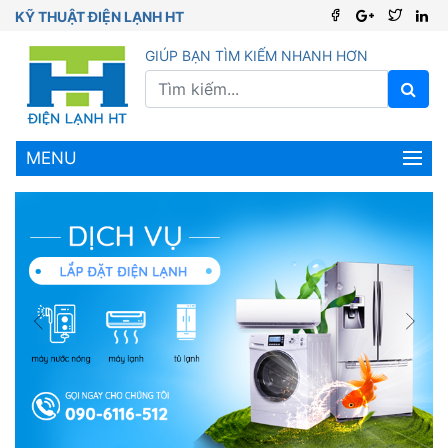
KỸ THUẬT ĐIỆN LẠNH HT
GIÚP BẠN TÌM KIẾM NHANH HƠN
MENU