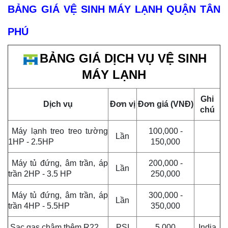
BẢNG GIÁ VỆ SINH MÁY LẠNH QUẬN TÂN
PHÚ
BẢNG GIÁ DỊCH VỤ VỆ SINH
MÁY LẠNH
Ghi
Dịch vụ
Đơn vị
Đơn giá (VNĐ)
chú
Máy lạnh treo treo tường
100,000 -
Lần
1HP - 2.5HP
150,000
Máy tủ đứng, âm trần, áp
200,000 -
Lần
trần 2HP - 3.5 HP
250,000
Máy tủ đứng, âm trần, áp
300,000 -
Lần
trần 4HP - 5.5HP
350,000
Sạc gas châm thêm R22
PSI
5.000
India