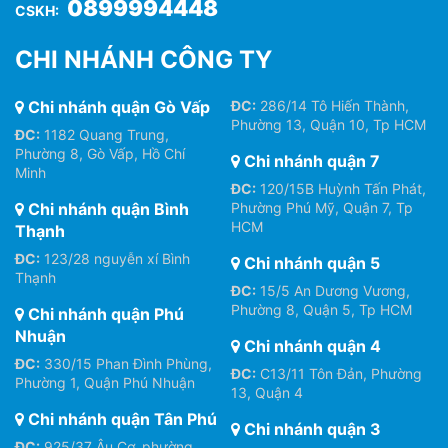
0899994448
CSKH:
CHI NHÁNH CÔNG TY
Chi nhánh quận Gò Vấp
ĐC:
286/14 Tô Hiến Thành,
Phường 13, Quận 10, Tp HCM
ĐC:
1182 Quang Trung,
Phường 8, Gò Vấp, Hồ Chí
Chi nhánh quận 7
Minh
ĐC:
120/15B Huỳnh Tấn Phát,
Chi nhánh quận Bình
Phường Phú Mỹ, Quận 7, Tp
HCM
Thạnh
ĐC:
123/28 nguyễn xí Bình
Chi nhánh quận 5
Thạnh
ĐC:
15/5 An Dương Vương,
Phường 8, Quận 5, Tp HCM
Chi nhánh quận Phú
Nhuận
Chi nhánh quận 4
ĐC:
330/15 Phan Đình Phùng,
ĐC:
C13/11 Tôn Đản, Phường
Phường 1, Quận Phú Nhuận
13, Quận 4
Chi nhánh quận Tân Phú
Chi nhánh quận 3
ĐC:
925/37 Âu Cơ, phường