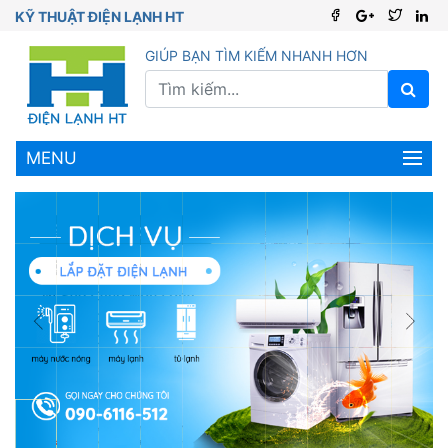
KỸ THUẬT ĐIỆN LẠNH HT
GIÚP BẠN TÌM KIẾM NHANH HƠN
MENU