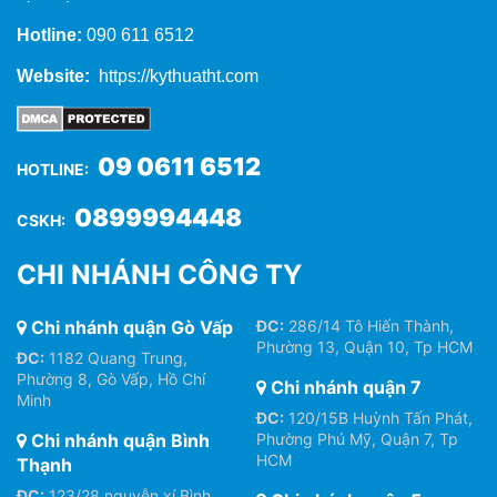
Hotline:
090 611 6512
Website:
https://kythuatht.com
09 0611 6512
HOTLINE:
0899994448
CSKH:
CHI NHÁNH CÔNG TY
Chi nhánh quận Gò Vấp
ĐC:
286/14 Tô Hiến Thành,
Phường 13, Quận 10, Tp HCM
ĐC:
1182 Quang Trung,
Phường 8, Gò Vấp, Hồ Chí
Chi nhánh quận 7
Minh
ĐC:
120/15B Huỳnh Tấn Phát,
Chi nhánh quận Bình
Phường Phú Mỹ, Quận 7, Tp
HCM
Thạnh
ĐC:
123/28 nguyễn xí Bình