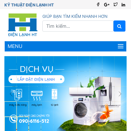
KỸ THUẬT ĐIỆN LẠNH HT
GIÚP BẠN TÌM KIẾM NHANH HƠN
MENU