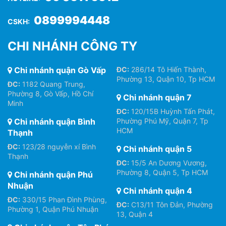
0899994448
CSKH:
CHI NHÁNH CÔNG TY
Chi nhánh quận Gò Vấp
ĐC:
286/14 Tô Hiến Thành,
Phường 13, Quận 10, Tp HCM
ĐC:
1182 Quang Trung,
Phường 8, Gò Vấp, Hồ Chí
Chi nhánh quận 7
Minh
ĐC:
120/15B Huỳnh Tấn Phát,
Chi nhánh quận Bình
Phường Phú Mỹ, Quận 7, Tp
HCM
Thạnh
ĐC:
123/28 nguyễn xí Bình
Chi nhánh quận 5
Thạnh
ĐC:
15/5 An Dương Vương,
Phường 8, Quận 5, Tp HCM
Chi nhánh quận Phú
Nhuận
Chi nhánh quận 4
ĐC:
330/15 Phan Đình Phùng,
ĐC:
C13/11 Tôn Đản, Phường
Phường 1, Quận Phú Nhuận
13, Quận 4