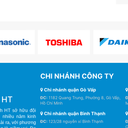
CHI NHÁNH CÔNG TY
Chi nhánh quận Gò Vấp
h HT
ĐC:
1182 Quang Trung, Phường 8, Gò Vấp,
Đ
Hồ Chí Minh
M
h HT sở hữu đội
Chi nhánh quận Bình Thạnh
, nhiều năm kinh
ĐC:
123/28 nguyễn xí Bình Thạnh
Đ
oài ra, với phương
Q