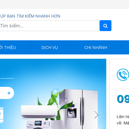
IÚP BẠN TÌM KIẾM NHANH HƠN
ỚI THIỆU
DỊCH VỤ
CHI NHÁNH
09
Liên h
về: Má