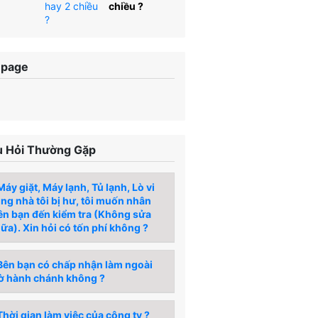
chiều ?
npage
 Hỏi Thường Gặp
áy giặt, Máy lạnh, Tủ lạnh, Lò vi
́ng nhà tôi bị hư, tôi muốn nhân
ên bạn đến kiểm tra (Không sửa
ữa). Xin hỏi có tốn phí không ?
ên bạn có chấp nhận làm ngoài
ờ hành chánh không ?
hời gian làm việc của công ty ?