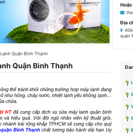
Hoặc 
tha
Địa c
409/
quận 
 Lạnh Quận Bình Thạnh
ạnh Quận Bình Thạnh
Dan
hông thể tránh khỏi những trường hợp máy lạnh đang
ố như hỏng, chảy nước, nhiệt lạnh yếu không lạnh…
sửa chữa.
V
ật HT
đã cung cấp dịch vụ sửa máy lạnh quận bình
m và hiệu quả. Với đội ngũ nhân viên kỹ thuật giỏi,
hi nhánh trải rộng khắp TPHCM sẽ cung cấp cho quý
 quận Bình Thạnh
chất lượng bảo hành dài hạn Uy
B