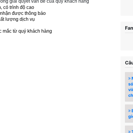
óng giải quyết vấn đề của quý khách hàng
, có trình độ cao
i nhận được thông báo
hất lượng dịch vụ
Fa
ắc mắc từ quý khách hàng
Câu
M
so
vi
ch
B
gi
T