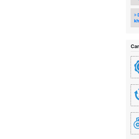
D
kh
Cam