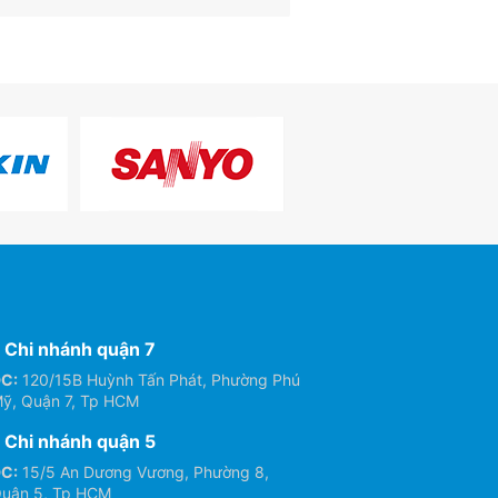
Chi nhánh quận 7
C:
120/15B Huỳnh Tấn Phát, Phường Phú
ỹ, Quận 7, Tp HCM
Chi nhánh quận 5
C:
15/5 An Dương Vương, Phường 8,
uận 5, Tp HCM