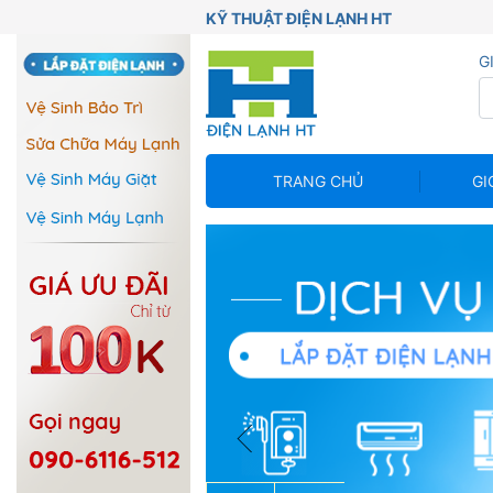
KỸ THUẬT ĐIỆN LẠNH HT
G
TRANG CHỦ
GI