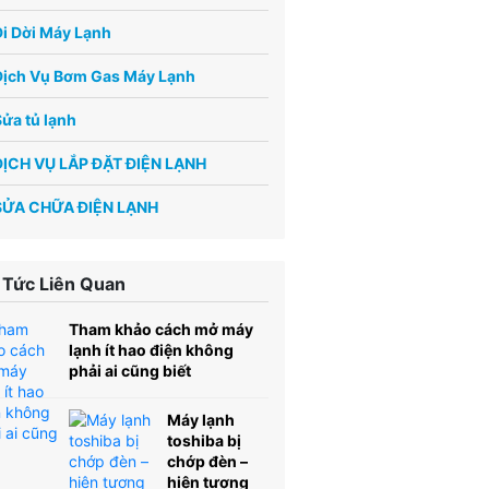
i Dời Máy Lạnh
Dịch Vụ Bơm Gas Máy Lạnh
ửa tủ lạnh
DỊCH VỤ LẮP ĐẶT ĐIỆN LẠNH
SỬA CHỮA ĐIỆN LẠNH
 Tức Liên Quan
Tham khảo cách mở máy
lạnh ít hao điện không
phải ai cũng biết
Máy lạnh
toshiba bị
chớp đèn –
hiện tượng