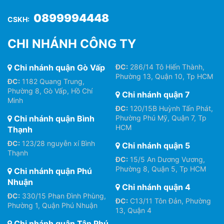
0899994448
CSKH:
CHI NHÁNH CÔNG TY
Chi nhánh quận Gò Vấp
ĐC:
286/14 Tô Hiến Thành,
Phường 13, Quận 10, Tp HCM
ĐC:
1182 Quang Trung,
Phường 8, Gò Vấp, Hồ Chí
Chi nhánh quận 7
Minh
ĐC:
120/15B Huỳnh Tấn Phát,
Chi nhánh quận Bình
Phường Phú Mỹ, Quận 7, Tp
HCM
Thạnh
ĐC:
123/28 nguyễn xí Bình
Chi nhánh quận 5
Thạnh
ĐC:
15/5 An Dương Vương,
Phường 8, Quận 5, Tp HCM
Chi nhánh quận Phú
Nhuận
Chi nhánh quận 4
ĐC:
330/15 Phan Đình Phùng,
ĐC:
C13/11 Tôn Đản, Phường
Phường 1, Quận Phú Nhuận
13, Quận 4
Chi nhánh quận Tân Phú