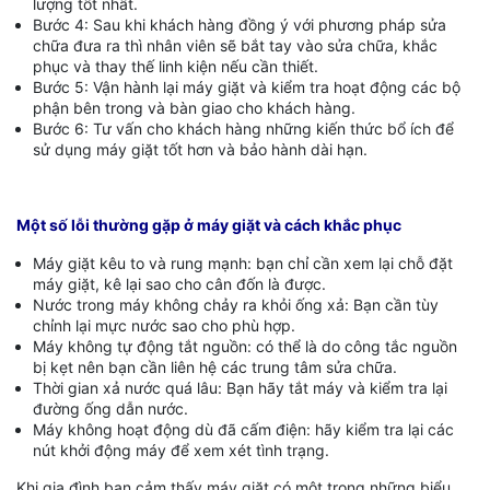
lượng tốt nhất.
Bước 4: Sau khi khách hàng đồng ý với phương pháp sửa
chữa đưa ra thì nhân viên sẽ bắt tay vào sửa chữa, khắc
phục và thay thế linh kiện nếu cần thiết.
Bước 5: Vận hành lại máy giặt và kiểm tra hoạt động các bộ
phận bên trong và bàn giao cho khách hàng.
Bước 6: Tư vấn cho khách hàng những kiến thức bổ ích để
sử dụng máy giặt tốt hơn và bảo hành dài hạn.
Một số lỗi thường gặp ở máy giặt và cách khắc phục
Máy giặt kêu to và rung mạnh: bạn chỉ cần xem lại chỗ đặt
máy giặt, kê lại sao cho cân đốn là được.
Nước trong máy không chảy ra khỏi ống xả: Bạn cần tùy
chỉnh lại mực nước sao cho phù hợp.
Máy không tự động tắt nguồn: có thể là do công tắc nguồn
bị kẹt nên bạn cần liên hệ các trung tâm sửa chữa.
Thời gian xả nước quá lâu: Bạn hãy tắt máy và kiểm tra lại
đường ống dẫn nước.
Máy không hoạt động dù đã cấm điện: hãy kiểm tra lại các
nút khởi động máy để xem xét tình trạng.
Khi gia đình bạn cảm thấy máy giặt có một trong những biểu