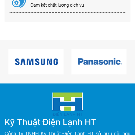
Kỹ Thuật Điện Lạnh HT
Công Ty TNHH Kỹ Thuật Điện Lạnh HT sở hữu đội ngũ