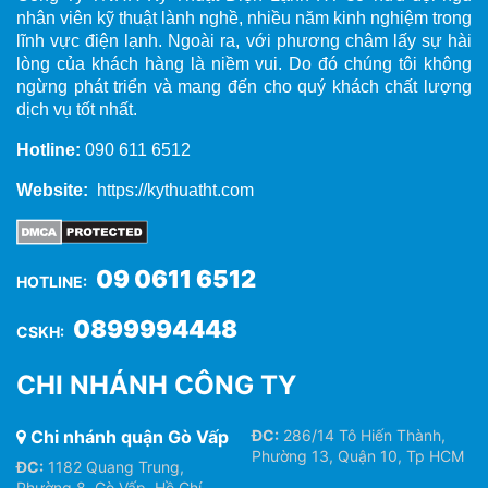
nhân viên kỹ thuật lành nghề, nhiều năm kinh nghiệm trong
lĩnh vực điện lạnh. Ngoài ra, với phương châm lấy sự hài
lòng của khách hàng là niềm vui. Do đó chúng tôi không
ngừng phát triển và mang đến cho quý khách chất lượng
dịch vụ tốt nhất.
Hotline:
090 611 6512
Website:
https://kythuatht.com
09 0611 6512
HOTLINE:
0899994448
CSKH:
CHI NHÁNH CÔNG TY
Chi nhánh quận Gò Vấp
ĐC:
286/14 Tô Hiến Thành,
Phường 13, Quận 10, Tp HCM
ĐC:
1182 Quang Trung,
Phường 8, Gò Vấp, Hồ Chí