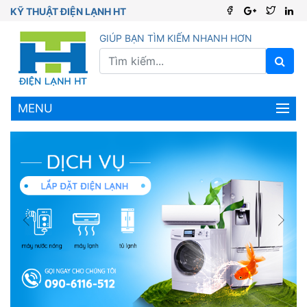
KỸ THUẬT ĐIỆN LẠNH HT
GIÚP BẠN TÌM KIẾM NHANH HƠN
MENU