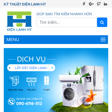
KỸ THUẬT ĐIỆN LẠNH HT
GIÚP BẠN TÌM KIẾM NHANH HƠN
MENU