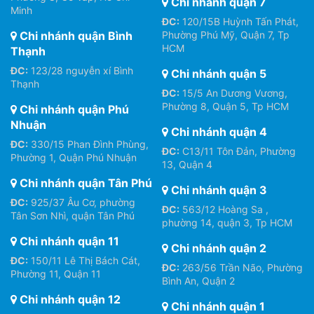
Chi nhánh quận 7
Minh
ĐC:
120/15B Huỳnh Tấn Phát,
Chi nhánh quận Bình
Phường Phú Mỹ, Quận 7, Tp
HCM
Thạnh
ĐC:
123/28 nguyễn xí Bình
Chi nhánh quận 5
Thạnh
ĐC:
15/5 An Dương Vương,
Phường 8, Quận 5, Tp HCM
Chi nhánh quận Phú
Nhuận
Chi nhánh quận 4
ĐC:
330/15 Phan Đình Phùng,
ĐC:
C13/11 Tôn Đản, Phường
Phường 1, Quận Phú Nhuận
13, Quận 4
Chi nhánh quận Tân Phú
Chi nhánh quận 3
ĐC:
925/37 Âu Cơ, phường
ĐC:
563/12 Hoàng Sa ,
Tân Sơn Nhì, quận Tân Phú
phường 14, quận 3, Tp HCM
Chi nhánh quận 11
Chi nhánh quận 2
ĐC:
150/11 Lê Thị Bách Cát,
ĐC:
263/56 Trần Não, Phường
Phường 11, Quận 11
Bình An, Quận 2
Chi nhánh quận 12
Chi nhánh quận 1