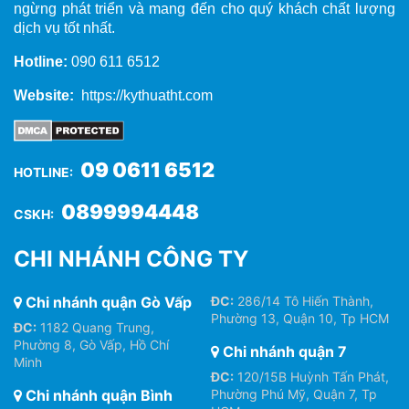
ngừng phát triển và mang đến cho quý khách chất lượng
dịch vụ tốt nhất.
Hotline:
090 611 6512
Website:
https://kythuatht.com
09 0611 6512
HOTLINE:
0899994448
CSKH:
CHI NHÁNH CÔNG TY
Chi nhánh quận Gò Vấp
ĐC:
286/14 Tô Hiến Thành,
Phường 13, Quận 10, Tp HCM
ĐC:
1182 Quang Trung,
Phường 8, Gò Vấp, Hồ Chí
Chi nhánh quận 7
Minh
ĐC:
120/15B Huỳnh Tấn Phát,
Chi nhánh quận Bình
Phường Phú Mỹ, Quận 7, Tp