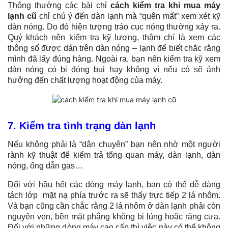
Thông thường các bài chỉ
cách kiểm tra khi mua máy
lạnh cũ
chỉ chú ý đến dàn lạnh mà “quên mất” xem xét kỹ
dàn nóng. Do đó hiện tượng tráo cục nóng thường xảy ra.
Quý khách nên kiểm tra kỹ lượng, thậm chí là xem các
thông số được dán trên dàn nóng – lạnh để biết chắc rằng
mình đã lấy đúng hàng. Ngoài ra, bạn nên kiểm tra kỹ xem
dàn nóng có bị đóng bụi hay không vì nếu có sẽ ảnh
hưởng đến chất lượng hoạt động của máy.
7. Kiểm tra tình trạng dàn lạnh
Nếu không phải là “dân chuyên” bạn nên nhờ một người
rành kỹ thuật để kiểm trả tổng quan máy, dàn lạnh, dàn
nóng, ống dẫn gas…
Đối với hầu hết các dòng máy lạnh, bạn có thể dễ dàng
tách lớp mặt nạ phía trước ra sẽ thấy trực tiếp 2 lá nhôm.
Và bạn cũng cần chắc rằng 2 lá nhôm ở dàn lạnh phải còn
nguyên vẹn, bền mặt phẳng không bị lủng hoặc răng cưa.
Đối với những dòng máy cao cấp thì việc này có thể không