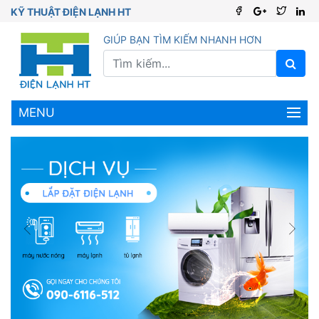
KỸ THUẬT ĐIỆN LẠNH HT
GIÚP BẠN TÌM KIẾM NHANH HƠN
MENU