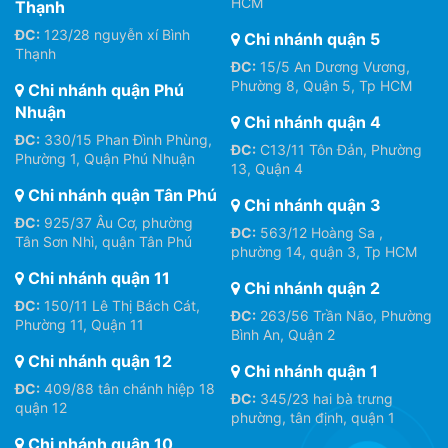
HCM
Thạnh
ĐC:
123/28 nguyễn xí Bình
Chi nhánh quận 5
Thạnh
ĐC:
15/5 An Dương Vương,
Phường 8, Quận 5, Tp HCM
Chi nhánh quận Phú
Nhuận
Chi nhánh quận 4
ĐC:
330/15 Phan Đình Phùng,
ĐC:
C13/11 Tôn Đản, Phường
Phường 1, Quận Phú Nhuận
13, Quận 4
Chi nhánh quận Tân Phú
Chi nhánh quận 3
ĐC:
925/37 Âu Cơ, phường
ĐC:
563/12 Hoàng Sa ,
Tân Sơn Nhì, quận Tân Phú
phường 14, quận 3, Tp HCM
Chi nhánh quận 11
Chi nhánh quận 2
ĐC:
150/11 Lê Thị Bách Cát,
ĐC:
263/56 Trần Não, Phường
Phường 11, Quận 11
Bình An, Quận 2
Chi nhánh quận 12
Chi nhánh quận 1
ĐC:
409/88 tân chánh hiệp 18
ĐC:
345/23 hai bà trưng
quận 12
phường, tân định, quận 1
Chi nhánh quận 10