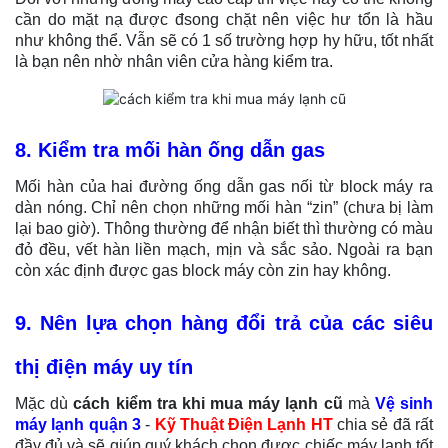
cần do mặt nạ được đsong chặt nên việc hư tổn là hầu
như không thể. Vẫn sẽ có 1 số trường hợp hy hữu, tốt nhất
là bạn nên nhờ nhân viên cửa hàng kiểm tra.
8. Kiểm tra mối hàn ống dẫn gas
Mối hàn của hai đường ống dẫn gas nối từ block máy ra
dàn nóng. Chỉ nên chọn những mối hàn “zin” (chưa bị làm
lại bao giờ). Thông thường để nhận biết thì thường có màu
đỏ đều, vết hàn liền mạch, mịn và sắc sảo. Ngoài ra bạn
còn xác định được gas block máy còn zin hay không.
9. Nên lựa chọn hàng đổi trả của các siêu
thị điện máy uy tín
Mặc dù
cách kiểm tra khi mua máy lạnh cũ
mà
Vệ sinh
máy lạnh quận 3
-
Kỹ Thuật Điện Lạnh HT
chia sẻ đã rất
đầy đủ và sẽ giúp quý khách chọn được chiếc máy lạnh tốt