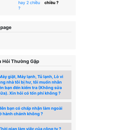
chiều ?
npage
 Hỏi Thường Gặp
áy giặt, Máy lạnh, Tủ lạnh, Lò vi
́ng nhà tôi bị hư, tôi muốn nhân
ên bạn đến kiểm tra (Không sửa
ữa). Xin hỏi có tốn phí không ?
ên bạn có chấp nhận làm ngoài
ờ hành chánh không ?
hời gian làm việc của công ty ?