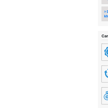
D
kh
Cam