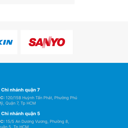
Chi nhánh quận 7
C:
120/15B Huỳnh Tấn Phát, Phường Phú
ỹ, Quận 7, Tp HCM
Chi nhánh quận 5
C:
15/5 An Dương Vương, Phường 8,
uận 5, Tp HCM