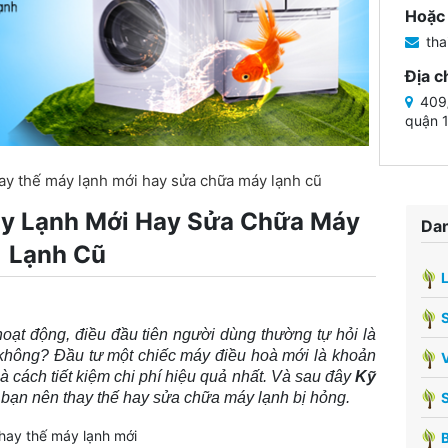
Hoặc 
tha
Địa c
409/
quận 
hay thế máy lạnh mới hay sửa chữa máy lạnh cũ
áy Lạnh Mới Hay Sửa Chữa Máy
Dan
Lạnh Cũ
oạt động, điều đầu tiên người dùng thường tự hỏi là
không? Đầu tư một chiếc máy điều hoà mới là khoản
V
là cách tiết kiệm chi phí hiệu quả nhất. Và sau đây
Kỹ
 bạn nên thay thế hay
sửa chữa máy lạnh
bị hỏng.
B