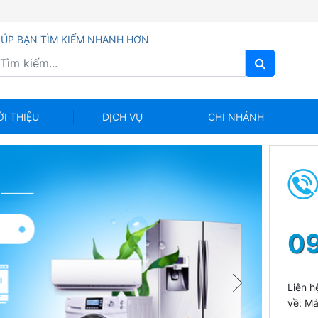
IÚP BẠN TÌM KIẾM NHANH HƠN
ỚI THIỆU
DỊCH VỤ
CHI NHÁNH
09
Liên h
về: Má