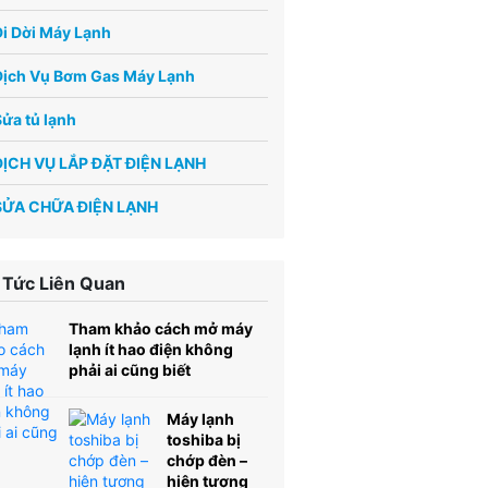
i Dời Máy Lạnh
Dịch Vụ Bơm Gas Máy Lạnh
ửa tủ lạnh
DỊCH VỤ LẮP ĐẶT ĐIỆN LẠNH
SỬA CHỮA ĐIỆN LẠNH
 Tức Liên Quan
Tham khảo cách mở máy
lạnh ít hao điện không
phải ai cũng biết
Máy lạnh
toshiba bị
chớp đèn –
hiện tượng