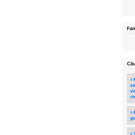
Fa
Câu
M
so
vi
ch
B
gi
T