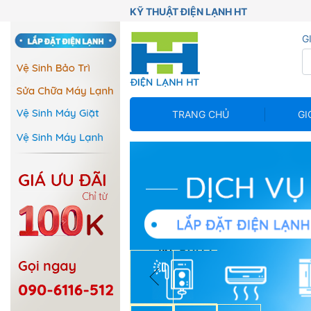
KỸ THUẬT ĐIỆN LẠNH HT
G
TRANG CHỦ
GI