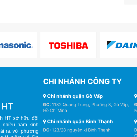
CHI NHÁNH CÔNG TY
Chi nhánh quận Gò Vấp
h HT
ĐC:
1182 Quang Trung, Phường 8, Gò Vấp,
Đ
Hồ Chí Minh
M
h HT sở hữu đội
Chi nhánh quận Bình Thạnh
, nhiều năm kinh
ĐC:
123/28 nguyễn xí Bình Thạnh
Đ
oài ra, với phương
Q