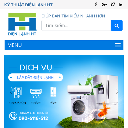
KỸ THUẬT ĐIỆN LẠNH HT
GIÚP BẠN TÌM KIẾM NHANH HƠN
MENU