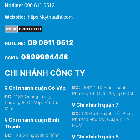
Hotline:
090 611 6512
Website:
https://kythuatht.com
09 0611 6512
HOTLINE:
0899994448
CSKH:
CHI NHÁNH CÔNG TY
Chi nhánh quận Gò Vấp
ĐC:
286/14 Tô Hiến Thành,
Phường 13, Quận 10, Tp HCM
ĐC:
1182 Quang Trung,
Phường 8, Gò Vấp, Hồ Chí
Chi nhánh quận 7
Minh
ĐC:
120/15B Huỳnh Tấn Phát,
Chi nhánh quận Bình
Phường Phú Mỹ, Quận 7, Tp
HCM
Thạnh
ĐC:
123/28 nguyễn xí Bình
Chi nhánh quận 5