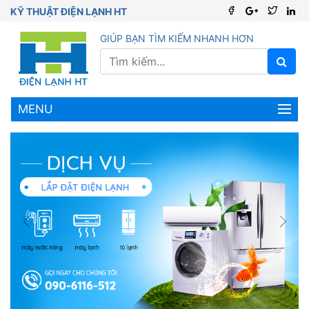
KỸ THUẬT ĐIỆN LẠNH HT
GIÚP BẠN TÌM KIẾM NHANH HƠN
MENU