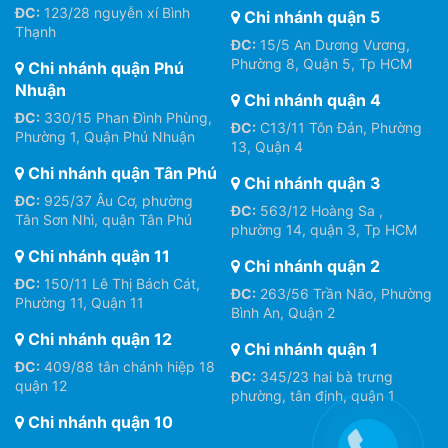
ĐC:
123/28 nguyễn xí Bình
Chi nhánh quận 5
Thạnh
ĐC:
15/5 An Dương Vương,
Phường 8, Quận 5, Tp HCM
Chi nhánh quận Phú
Nhuận
Chi nhánh quận 4
ĐC:
330/15 Phan Đình Phùng,
ĐC:
C13/11 Tôn Đản, Phường
Phường 1, Quận Phú Nhuận
13, Quận 4
Chi nhánh quận Tân Phú
Chi nhánh quận 3
ĐC:
925/37 Âu Cơ, phường
ĐC:
563/12 Hoàng Sa ,
Tân Sơn Nhì, quận Tân Phú
phường 14, quận 3, Tp HCM
Chi nhánh quận 11
Chi nhánh quận 2
ĐC:
150/11 Lê Thị Bách Cát,
ĐC:
263/56 Trần Não, Phường
Phường 11, Quận 11
Bình An, Quận 2
Chi nhánh quận 12
Chi nhánh quận 1
ĐC:
409/88 tân chánh hiệp 18
ĐC:
345/23 hai bà trưng
quận 12
phường, tân định, quận 1
Chi nhánh quận 10