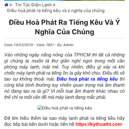
Tin Tức Điện Lạnh
Điều hoà phát ra tiếng kêu và ý nghĩa của chúng
Điều Hoà Phát Ra Tiếng Kêu Và Ý
Nghĩa Của Chúng
Date:
14/03/2019
- View: 1901 - By:
Admin
Vào những ngày nắng nóng của TPHCM thì tất cả những
gì chúng ta muốn là thư giãn nghỉ ngơi trong một căn
phòng máy lạnh, mát mẻ. Tuy nhiên, điều gì xảy ra khi
chiếc
máy lạnh phát ra tiếng ồn
lạ gây khó chịu. Điều đó sẽ
tạo sự không thoải mái.
Điều hoà phát ra tiếng kêu
thì
cũng khá bình thường tuy nhiên quan trọng mà âm thanh
nó đang tạo ra là gì? Vì mỗi loại âm thanh khác nhau có
thể chỉ ra một vấn đề mà máy lạnh đang mắc phải.
Để tìm hiểu thêm tại sao máy lạnh phát ra tiếng kêu hãy
đọc tiếp bài bên dưới hoặc liên hệ
https://kythuatht.com