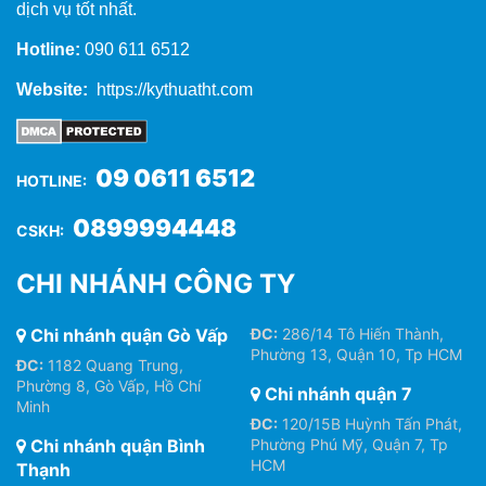
dịch vụ tốt nhất.
Hotline:
090 611 6512
Website:
https://kythuatht.com
09 0611 6512
HOTLINE:
0899994448
CSKH:
CHI NHÁNH CÔNG TY
Chi nhánh quận Gò Vấp
ĐC:
286/14 Tô Hiến Thành,
Phường 13, Quận 10, Tp HCM
ĐC:
1182 Quang Trung,
Phường 8, Gò Vấp, Hồ Chí
Chi nhánh quận 7
Minh
ĐC:
120/15B Huỳnh Tấn Phát,
Chi nhánh quận Bình
Phường Phú Mỹ, Quận 7, Tp
HCM
Thạnh