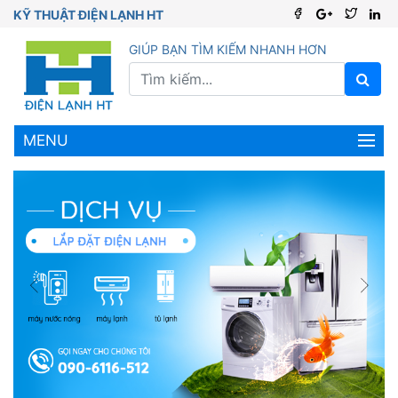
KỸ THUẬT ĐIỆN LẠNH HT
GIÚP BẠN TÌM KIẾM NHANH HƠN
MENU