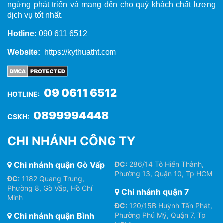
ngừng phát triển và mang đến cho quý khách chất lượng
dịch vụ tốt nhất.
Hotline:
090 611 6512
Website:
https://kythuatht.com
09 0611 6512
HOTLINE:
0899994448
CSKH:
CHI NHÁNH CÔNG TY
Chi nhánh quận Gò Vấp
ĐC:
286/14 Tô Hiến Thành,
Phường 13, Quận 10, Tp HCM
ĐC:
1182 Quang Trung,
Phường 8, Gò Vấp, Hồ Chí
Chi nhánh quận 7
Minh
ĐC:
120/15B Huỳnh Tấn Phát,
Chi nhánh quận Bình
Phường Phú Mỹ, Quận 7, Tp