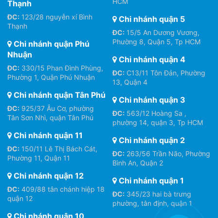
HCM
Thạnh
ĐC:
123/28 nguyễn xí Bình
Chi nhánh quận 5
Thạnh
ĐC:
15/5 An Dương Vương,
Phường 8, Quận 5, Tp HCM
Chi nhánh quận Phú
Nhuận
Chi nhánh quận 4
ĐC:
330/15 Phan Đình Phùng,
ĐC:
C13/11 Tôn Đản, Phường
Phường 1, Quận Phú Nhuận
13, Quận 4
Chi nhánh quận Tân Phú
Chi nhánh quận 3
ĐC:
925/37 Âu Cơ, phường
ĐC:
563/12 Hoàng Sa ,
Tân Sơn Nhì, quận Tân Phú
phường 14, quận 3, Tp HCM
Chi nhánh quận 11
Chi nhánh quận 2
ĐC:
150/11 Lê Thị Bách Cát,
ĐC:
263/56 Trần Não, Phường
Phường 11, Quận 11
Bình An, Quận 2
Chi nhánh quận 12
Chi nhánh quận 1
ĐC:
409/88 tân chánh hiệp 18
ĐC:
345/23 hai bà trưng
quận 12
phường, tân định, quận 1
Chi nhánh quận 10