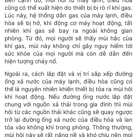
Bên cạnh đó, mùi hôi từ máy lạnh, điều hòa
cũng có thể xuất hiện do thiết bị bị rò rỉ khí gas.
Lúc này, hệ thống dẫn gas của máy lạnh, điều
hòa sẽ bị hở, khi động cơ máy hoạt động, tất
nhiên khí gas sẽ bay ra ngoài không gian
phòng. Từ đó, mọi người sẽ thấy mùi hắc của
khí gas, mùi này không chỉ gây nguy hiểm tới
sức khỏe của mọi người mà còn dễ dẫn đến
hiện tượng cháy nổ.
Ngoài ra, cách lắp đặt và vị trí sắp xếp đường
ống xả nước của máy lạnh, điều hòa cũng có
thể là nguyên nhiên khiến thiết bị tỏa ra mùi hôi
khi hoạt động. Nếu đường ống nước lắp đặt
chung với nguồn xả thải trong gia đình thì mùi
hôi từ các nguồn thải khác cũng sẽ quay ngược
trở lại đường ống xả nước của điều hòa và lan
tỏa vào không khí trong phòng. Thông thường,
mùi hôi này sẽ rất nặng nề và khó chịu nên mọi