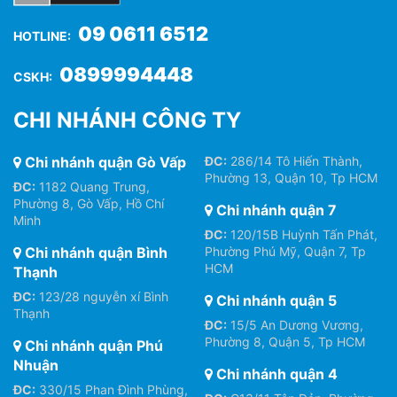
09 0611 6512
HOTLINE:
0899994448
CSKH:
CHI NHÁNH CÔNG TY
Chi nhánh quận Gò Vấp
ĐC:
286/14 Tô Hiến Thành,
Phường 13, Quận 10, Tp HCM
ĐC:
1182 Quang Trung,
Phường 8, Gò Vấp, Hồ Chí
Chi nhánh quận 7
Minh
ĐC:
120/15B Huỳnh Tấn Phát,
Chi nhánh quận Bình
Phường Phú Mỹ, Quận 7, Tp
HCM
Thạnh
ĐC:
123/28 nguyễn xí Bình
Chi nhánh quận 5
Thạnh
ĐC:
15/5 An Dương Vương,
Phường 8, Quận 5, Tp HCM
Chi nhánh quận Phú
Nhuận
Chi nhánh quận 4
ĐC:
330/15 Phan Đình Phùng,