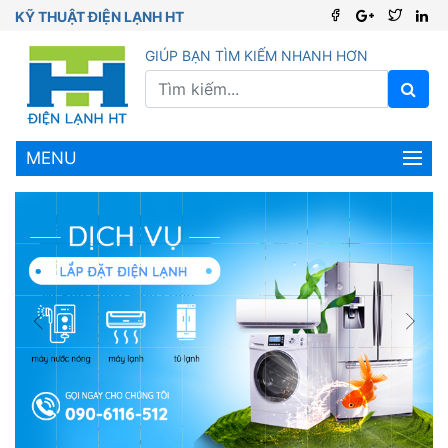
KỸ THUẬT ĐIỆN LẠNH HT
GIÚP BẠN TÌM KIẾM NHANH HƠN
MENU