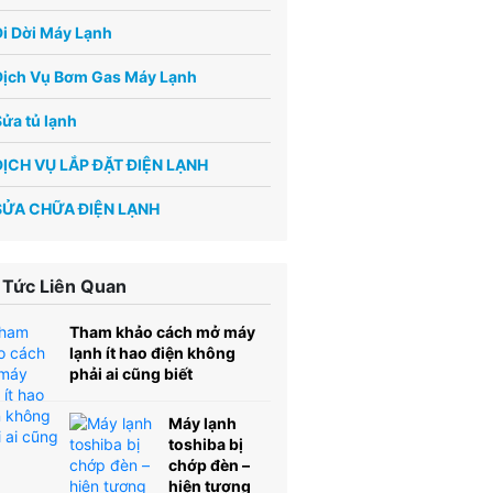
i Dời Máy Lạnh
Dịch Vụ Bơm Gas Máy Lạnh
ửa tủ lạnh
DỊCH VỤ LẮP ĐẶT ĐIỆN LẠNH
SỬA CHỮA ĐIỆN LẠNH
 Tức Liên Quan
Tham khảo cách mở máy
lạnh ít hao điện không
phải ai cũng biết
Máy lạnh
toshiba bị
chớp đèn –
hiện tượng