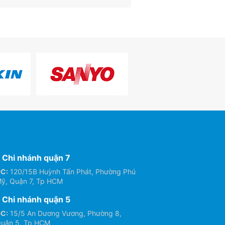
Chi nhánh quận 7
C:
120/15B Huỳnh Tấn Phát, Phường Phú
ỹ, Quận 7, Tp HCM
Chi nhánh quận 5
C:
15/5 An Dương Vương, Phường 8,
uận 5, Tp HCM