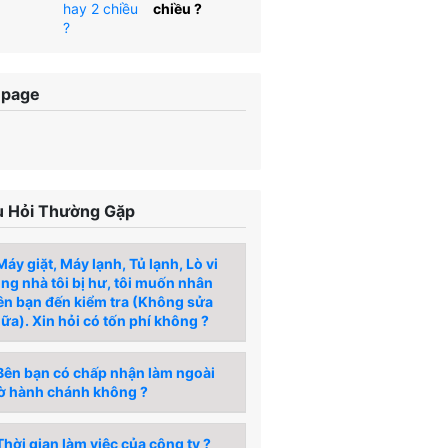
chiều ?
npage
 Hỏi Thường Gặp
áy giặt, Máy lạnh, Tủ lạnh, Lò vi
́ng nhà tôi bị hư, tôi muốn nhân
ên bạn đến kiểm tra (Không sửa
ữa). Xin hỏi có tốn phí không ?
ên bạn có chấp nhận làm ngoài
ờ hành chánh không ?
hời gian làm việc của công ty ?