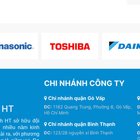
CHI NHÁNH CÔNG TY
Chi nhánh quận Gò Vấp
h HT
ĐC:
1182 Quang Trung, Phường 8, Gò Vấp,
Đ
Hồ Chí Minh
M
h HT sở hữu đội
Chi nhánh quận Bình Thạnh
, nhiều năm kinh
ĐC:
123/28 nguyễn xí Bình Thạnh
Đ
oài ra, với phương
Q