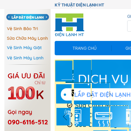
KỸ THUẬT ĐIỆN LẠNH HT
G
TRANG CHỦ
GI