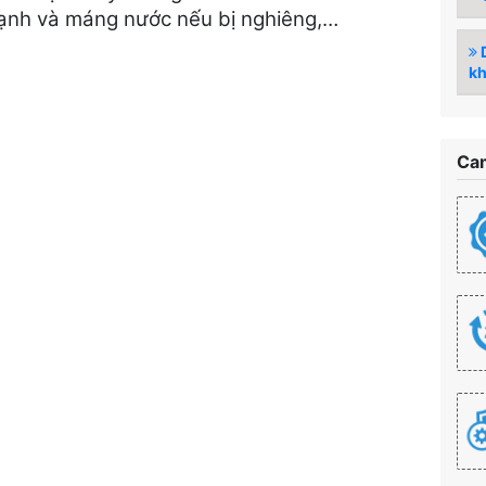
n lạnh và máng nước nếu bị nghiêng,…
D
kh
Cam