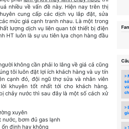
uá nhiều về vấn đề này. Hiện nay trên thị
chuyên cung cấp các dịch vụ lắp đặt, sửa
 các mức giá cạnh tranh nhau. Là một trong
Fa
ất lượng dịch vụ liên quan tới thiết bị điện
ạnh HT luôn là sự ưu tiên lựa chọn hàng đầu
Câu
 người không cần phải lo lắng về giá cả cũng
ng tôi luôn đặt lợi ích khách hàng và uy tín
M
ên cạnh đó, đội ngũ thợ sửa và nhân viên
so
lời khuyên tốt nhất tới cho khách hàng.
vi
ch
ị chảy nước thì sau đây là một số cách xử
B
hường xuyên
gi
t nước, bơm đủ gas lạnh
ó ổn định hay không
T