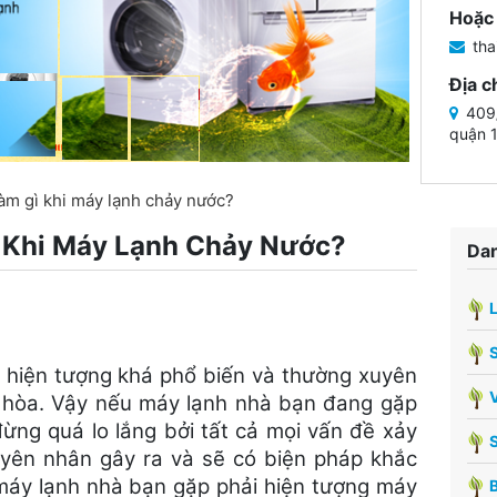
Hoặc 
tha
Địa c
409/
quận 
àm gì khi máy lạnh chảy nước?
 Khi Máy Lạnh Chảy Nước?
Dan
t hiện tượng khá phổ biến và thường xuyên
V
ều hòa. Vậy nếu máy lạnh nhà bạn đang gặp
đừng quá lo lắng bởi tất cả mọi vấn đề xảy
uyên nhân gây ra và sẽ có biện pháp khắc
áy lạnh nhà bạn gặp phải hiện tượng máy
B