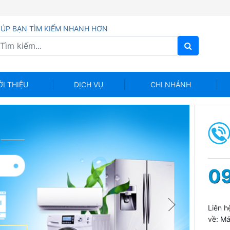
IÚP BẠN TÌM KIẾM NHANH HƠN
ỚI THIỆU
DỊCH VỤ
CHI NHÁNH
09
Liên h
về: Má