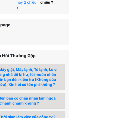
chiều ?
npage
 Hỏi Thường Gặp
áy giặt, Máy lạnh, Tủ lạnh, Lò vi
́ng nhà tôi bị hư, tôi muốn nhân
ên bạn đến kiểm tra (Không sửa
ữa). Xin hỏi có tốn phí không ?
ên bạn có chấp nhận làm ngoài
ờ hành chánh không ?
hời gian làm việc của công ty ?