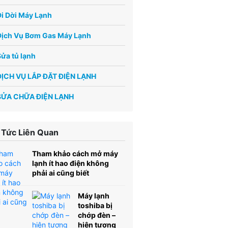
i Dời Máy Lạnh
Dịch Vụ Bơm Gas Máy Lạnh
ửa tủ lạnh
DỊCH VỤ LẮP ĐẶT ĐIỆN LẠNH
SỬA CHỮA ĐIỆN LẠNH
 Tức Liên Quan
Tham khảo cách mở máy
lạnh ít hao điện không
phải ai cũng biết
Máy lạnh
toshiba bị
chớp đèn –
hiện tượng