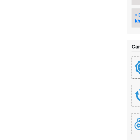
D
kh
Cam