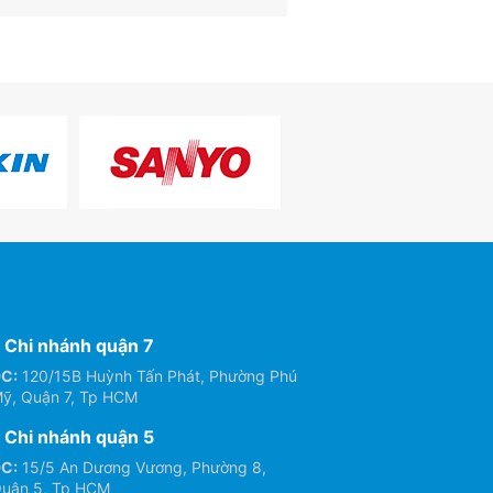
Chi nhánh quận 7
C:
120/15B Huỳnh Tấn Phát, Phường Phú
ỹ, Quận 7, Tp HCM
Chi nhánh quận 5
C:
15/5 An Dương Vương, Phường 8,
uận 5, Tp HCM