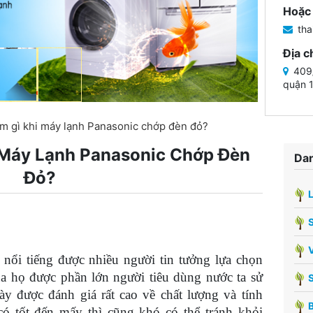
Hoặc 
tha
Địa c
409/
quận 
àm gì khi máy lạnh Panasonic chớp đèn đỏ?
 Máy Lạnh Panasonic Chớp Đèn
Dan
Đỏ?
V
ử nổi tiếng được nhiều người tin tưởng lựa chọn
của họ được phần lớn người tiêu dùng nước ta sử
y được đánh giá rất cao về chất lượng và tính
B
ó tốt đến mấy thì cũng khó có thể tránh khỏi