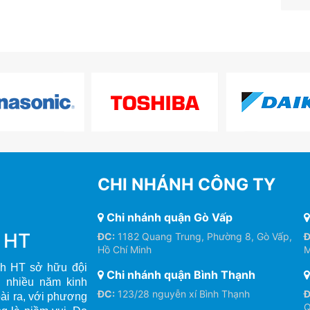
CHI NHÁNH CÔNG TY
Chi nhánh quận Gò Vấp
h HT
ĐC:
1182 Quang Trung, Phường 8, Gò Vấp,
Đ
Hồ Chí Minh
M
h HT sở hữu đội
Chi nhánh quận Bình Thạnh
, nhiều năm kinh
ĐC:
123/28 nguyễn xí Bình Thạnh
Đ
oài ra, với phương
Q