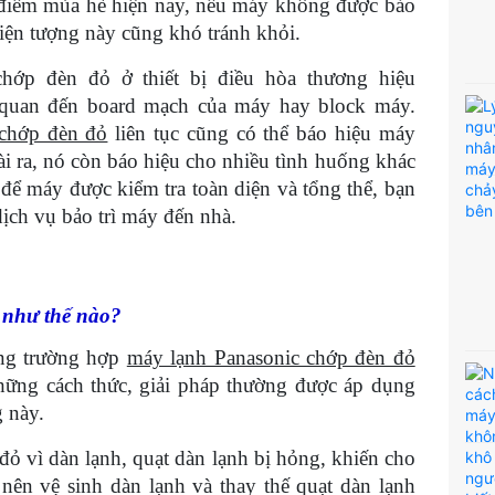
i điểm mùa hè hiện nay, nếu máy không được bảo
hiện tượng này cũng khó tránh khỏi.
hớp đèn đỏ ở thiết bị điều hòa thương hiệu
n quan đến board mạch của máy hay block máy.
 chớp đèn đỏ
liên tục cũng có thể báo hiệu máy
ài ra, nó còn báo hiệu cho nhiều tình huống khác
để máy được kiểm tra toàn diện và tổng thể, bạn
dịch vụ bảo trì máy đến nhà.
 như thế nào?
ong trường hợp
máy lạnh Panasonic chớp đèn đỏ
những cách thức, giải pháp thường được áp dụng
g này.
ỏ vì dàn lạnh, quạt dàn lạnh bị hỏng, khiến cho
 nên vệ sinh dàn lạnh và thay thế quạt dàn lạnh