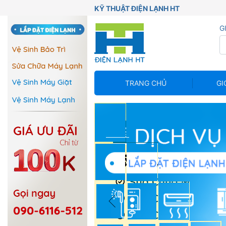
KỸ THUẬT ĐIỆN LẠNH HT
G
TRANG CHỦ
GI