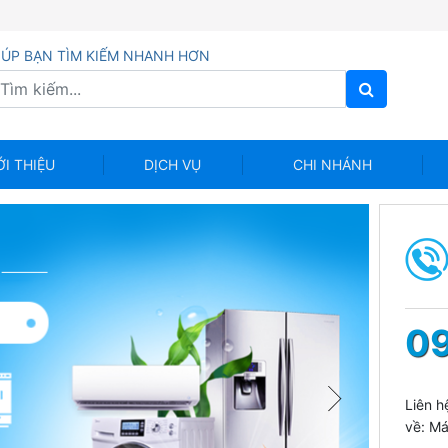
IÚP BẠN TÌM KIẾM NHANH HƠN
ỚI THIỆU
DỊCH VỤ
CHI NHÁNH
09
Liên h
về: Má