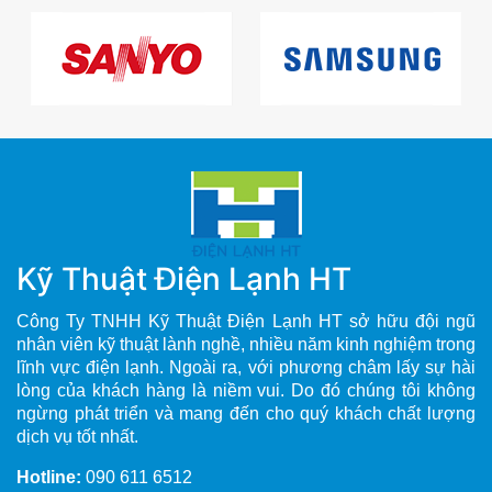
Kỹ Thuật Điện Lạnh HT
Công Ty TNHH Kỹ Thuật Điện Lạnh HT sở hữu đội ngũ
nhân viên kỹ thuật lành nghề, nhiều năm kinh nghiệm trong
lĩnh vực điện lạnh. Ngoài ra, với phương châm lấy sự hài
lòng của khách hàng là niềm vui. Do đó chúng tôi không
ngừng phát triển và mang đến cho quý khách chất lượng
dịch vụ tốt nhất.
Hotline:
090 611 6512