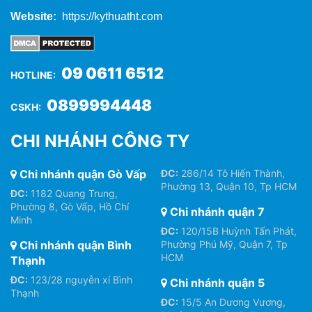
Website:
https://kythuatht.com
09 0611 6512
HOTLINE:
0899994448
CSKH:
CHI NHÁNH CÔNG TY
Chi nhánh quận Gò Vấp
ĐC:
286/14 Tô Hiến Thành,
Phường 13, Quận 10, Tp HCM
ĐC:
1182 Quang Trung,
Phường 8, Gò Vấp, Hồ Chí
Chi nhánh quận 7
Minh
ĐC:
120/15B Huỳnh Tấn Phát,
Chi nhánh quận Bình
Phường Phú Mỹ, Quận 7, Tp
HCM
Thạnh
ĐC:
123/28 nguyễn xí Bình
Chi nhánh quận 5
Thạnh
ĐC:
15/5 An Dương Vương,