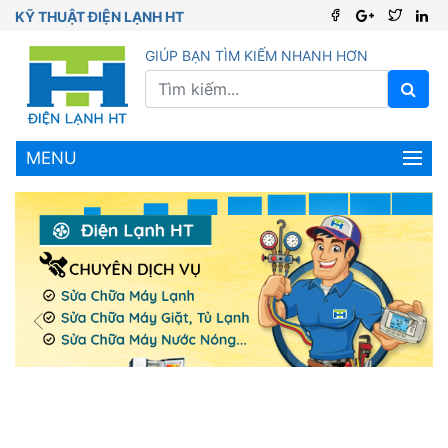
KỸ THUẬT ĐIỆN LẠNH HT
GIÚP BẠN TÌM KIẾM NHANH HƠN
MENU