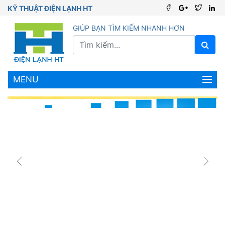
KỸ THUẬT ĐIỆN LẠNH HT
GIÚP BẠN TÌM KIẾM NHANH HƠN
MENU