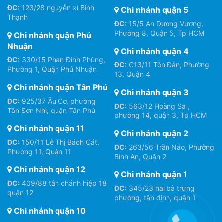
ĐC:
123/28 nguyễn xí Bình
Chi nhánh quận 5
Thạnh
ĐC:
15/5 An Dương Vương,
Phường 8, Quận 5, Tp HCM
Chi nhánh quận Phú
Nhuận
Chi nhánh quận 4
ĐC:
330/15 Phan Đình Phùng,
ĐC:
C13/11 Tôn Đản, Phường
Phường 1, Quận Phú Nhuận
13, Quận 4
Chi nhánh quận Tân Phú
Chi nhánh quận 3
ĐC:
925/37 Âu Cơ, phường
ĐC:
563/12 Hoàng Sa ,
Tân Sơn Nhì, quận Tân Phú
phường 14, quận 3, Tp HCM
Chi nhánh quận 11
Chi nhánh quận 2
ĐC:
150/11 Lê Thị Bách Cát,
ĐC:
263/56 Trần Não, Phường
Phường 11, Quận 11
Bình An, Quận 2
Chi nhánh quận 12
Chi nhánh quận 1
ĐC:
409/88 tân chánh hiệp 18
ĐC:
345/23 hai bà trưng
quận 12
phường, tân định, quận 1
Chi nhánh quận 10