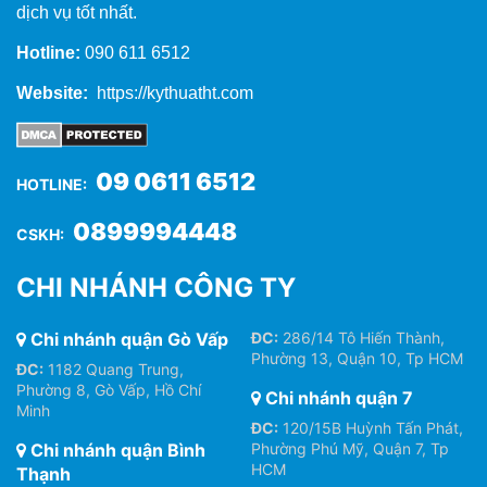
dịch vụ tốt nhất.
Hotline:
090 611 6512
Website:
https://kythuatht.com
09 0611 6512
HOTLINE:
0899994448
CSKH:
CHI NHÁNH CÔNG TY
Chi nhánh quận Gò Vấp
ĐC:
286/14 Tô Hiến Thành,
Phường 13, Quận 10, Tp HCM
ĐC:
1182 Quang Trung,
Phường 8, Gò Vấp, Hồ Chí
Chi nhánh quận 7
Minh
ĐC:
120/15B Huỳnh Tấn Phát,
Chi nhánh quận Bình
Phường Phú Mỹ, Quận 7, Tp
HCM
Thạnh