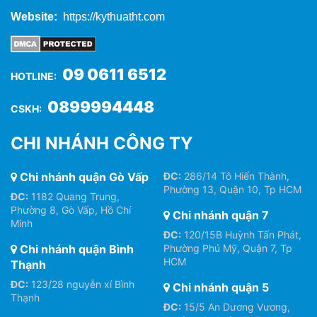
Website:
https://kythuatht.com
09 0611 6512
HOTLINE:
0899994448
CSKH:
CHI NHÁNH CÔNG TY
Chi nhánh quận Gò Vấp
ĐC:
286/14 Tô Hiến Thành,
Phường 13, Quận 10, Tp HCM
ĐC:
1182 Quang Trung,
Phường 8, Gò Vấp, Hồ Chí
Chi nhánh quận 7
Minh
ĐC:
120/15B Huỳnh Tấn Phát,
Chi nhánh quận Bình
Phường Phú Mỹ, Quận 7, Tp
HCM
Thạnh
ĐC:
123/28 nguyễn xí Bình
Chi nhánh quận 5
Thạnh
ĐC:
15/5 An Dương Vương,