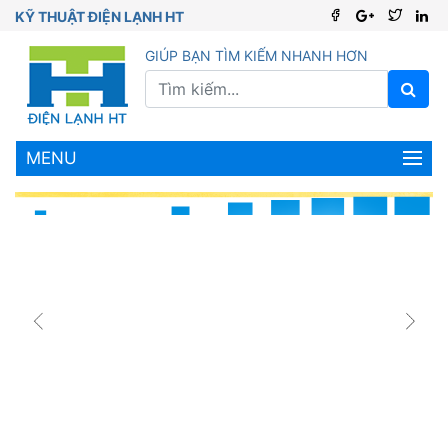
KỸ THUẬT ĐIỆN LẠNH HT
GIÚP BẠN TÌM KIẾM NHANH HƠN
MENU