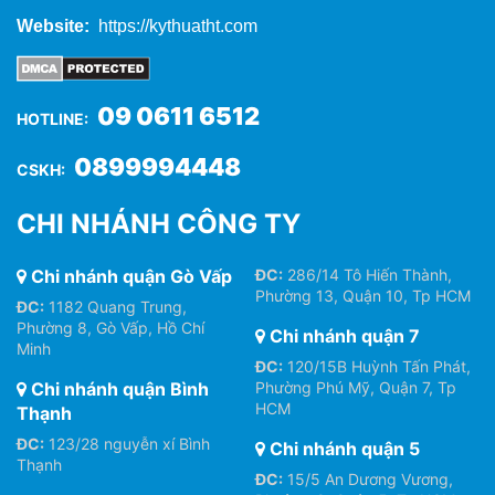
Website:
https://kythuatht.com
09 0611 6512
HOTLINE:
0899994448
CSKH:
CHI NHÁNH CÔNG TY
Chi nhánh quận Gò Vấp
ĐC:
286/14 Tô Hiến Thành,
Phường 13, Quận 10, Tp HCM
ĐC:
1182 Quang Trung,
Phường 8, Gò Vấp, Hồ Chí
Chi nhánh quận 7
Minh
ĐC:
120/15B Huỳnh Tấn Phát,
Chi nhánh quận Bình
Phường Phú Mỹ, Quận 7, Tp
HCM
Thạnh
ĐC:
123/28 nguyễn xí Bình
Chi nhánh quận 5
Thạnh
ĐC:
15/5 An Dương Vương,